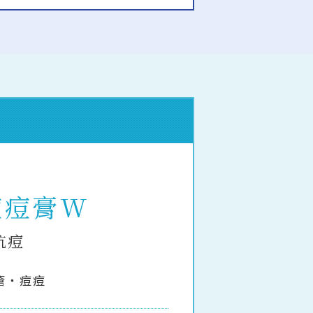
痘痘膏W
抗痘
瘡・痘痘