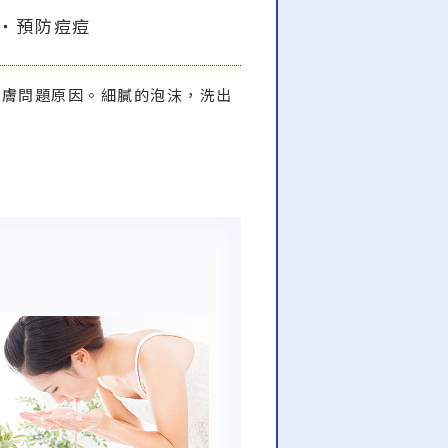
・預防痘痘
肌膚問題原因。細膩的泡沫，洗出