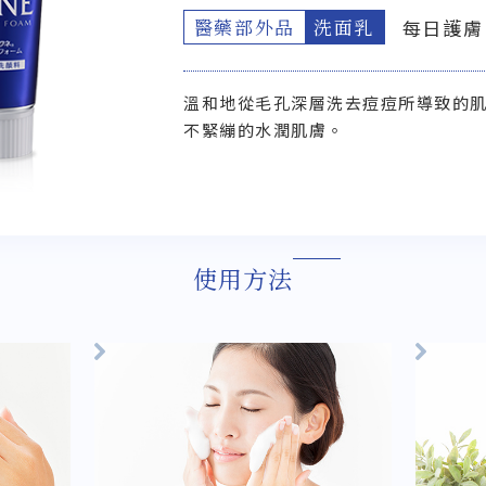
醫藥部外品
洗面乳
每日護膚
溫和地從毛孔深層洗去痘痘所導致的
不緊繃的水潤肌膚。
使用方法