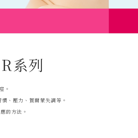
IR系列
痘。
習慣、壓力、賀爾蒙失調等。
相應的方法。