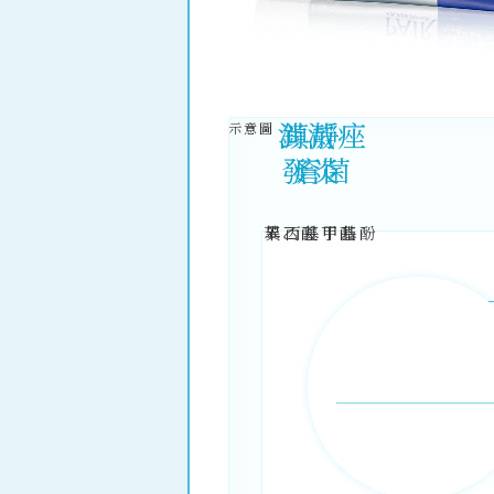
消滅痤
鎮靜
發炎
瘡菌
苯乙酸丁酯
異丙基
甲基酚