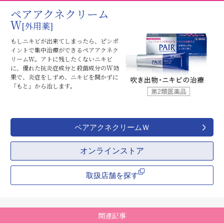
ペアアクネクリーム
Ｗ
[外用薬]
もしニキビが出来てしまったら、ピンポ
イントで集中治療ができるペアアクネク
リームＷ。アトに残したくないニキビ
に、優れた抗炎症成分と殺菌成分のW効
果で、炎症をしずめ、ニキビを開かずに
「もと」から治します。
ペアアクネクリームＷ
オンラインストア
ポップアップメニューが開きます
モーダルが開きます
取扱店舗を探す
関連記事